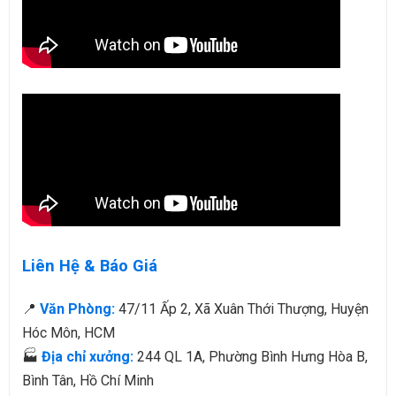
Liên Hệ & Báo Giá
📍
Văn Phòng:
47/11 Ấp 2, Xã Xuân Thới Thượng, Huyện
Hóc Môn, HCM
🏭
Địa chỉ xưởng:
244 QL 1A, Phường Bình Hưng Hòa B,
Bình Tân, Hồ Chí Minh