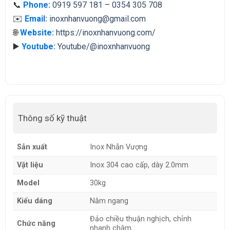
📞
Phone:
0919 597 181
–
0354 305 708
✉️
Email:
inoxnhanvuong@gmail.com
🌐
Website:
https://inoxnhanvuong.com/
▶️
Youtube:
Youtube/@inoxnhanvuong
Thông số kỹ thuật
Sản xuất
Inox Nhẫn Vượng
Vật liệu
Inox 304 cao cấp, dày 2.0mm
Model
30kg
Kiểu dáng
Nằm ngang
Đảo chiều thuận nghịch, chỉnh
Chức năng
nhanh chậm