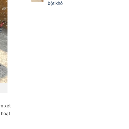
bột khô
em xét
 hoạt