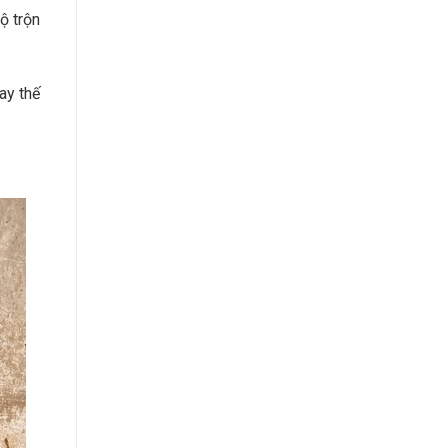
ộ trộn
ay thế