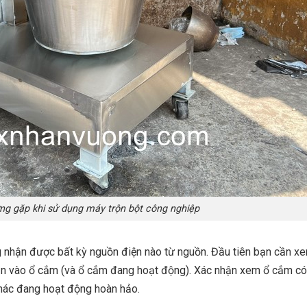
ng gặp khi sử dụng máy trộn bột công nghiệp
g nhận được bất kỳ nguồn điện nào từ nguồn. Đầu tiên bạn cần x
n vào ổ cắm (và ổ cắm đang hoạt động). Xác nhận xem ổ cắm có
hác đang hoạt động hoàn hảo.