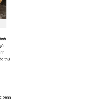
hành
 gần
ỉnh
do thứ
ặc bánh