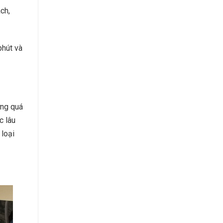
ch,
phút và
ợng quá
c lâu
 loại