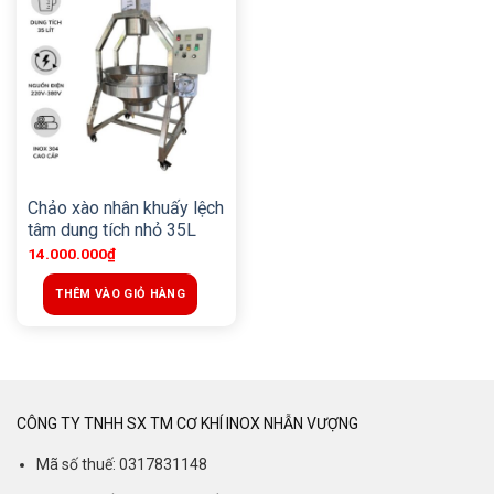
Chảo xào nhân khuấy lệch
tâm dung tích nhỏ 35L
14.000.000
₫
THÊM VÀO GIỎ HÀNG
CÔNG TY TNHH SX TM CƠ KHÍ INOX NHẪN VƯỢNG
Mã số thuế: 0317831148