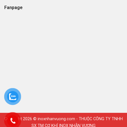
Fanpage
Copyright 2026 ©
inoxnhanvuong.com
- THUỘC CÔNG TY TNHH
SX TM CƠ KHÍ INOX NHẪN VƯỢNG