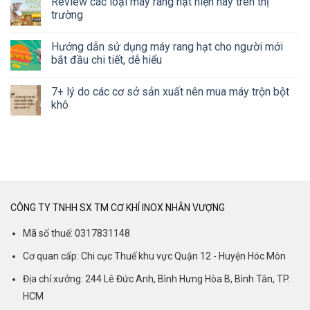
Review các loại máy rang hạt hiện nay trên thị
trường
Hướng dẫn sử dụng máy rang hạt cho người mới
bắt đầu chi tiết, dễ hiểu
7+ lý do các cơ sở sản xuất nên mua máy trộn bột
khô
CÔNG TY TNHH SX TM CƠ KHÍ INOX NHẪN VƯỢNG
Mã số thuế: 0317831148
Cơ quan cấp: Chi cục Thuế khu vực Quận 12 - Huyện Hóc Môn
Địa chỉ xưởng: 244 Lê Đức Anh, Bình Hưng Hòa B, Bình Tân, TP.
HCM