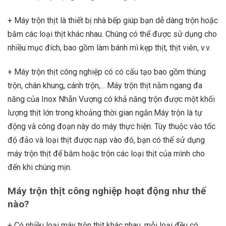
+ Máy trộn thịt
là thiết bị nhà bếp giúp bạn dễ dàng trộn hoặc
băm các loại thịt khác nhau. Chúng có thể được sử dụng cho
nhiều mục đích, bao gồm làm bánh mì kẹp thịt, thịt viên, v.v.
+ Máy trộn thịt công nghiệp
có có cấu tạo bao gồm thùng
trộn, chân khung, cánh trộn,..
.
Máy trộn thịt nằm ngang đa
năng
của Inox Nhẫn Vượng có khả năng trộn được một khối
lượng thịt lớn trong khoảng thời gian ngắn.Máy trộn là tự
động và công đoạn này do máy thực hiện. Tùy thuộc vào tốc
độ đảo và loại thịt được nạp vào đó, bạn có thể sử dụng
máy trộn thịt để băm hoặc trộn các loại thịt của mình cho
đến khi chúng mịn.
Máy trộn thịt công nghiệp hoạt động như thế
nào?
+ Có nhiều loại
máy trộn thịt
khác nhau, mỗi loại đều có