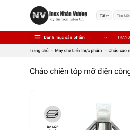
Bỏ
qua
Tìm
nội
kiếm:
dung
Danh mục sản phẩm
TRANG
Trang chủ
-
Máy chế biến thực phẩm
-
Chảo xào 
Chảo chiên tóp mỡ điện côn