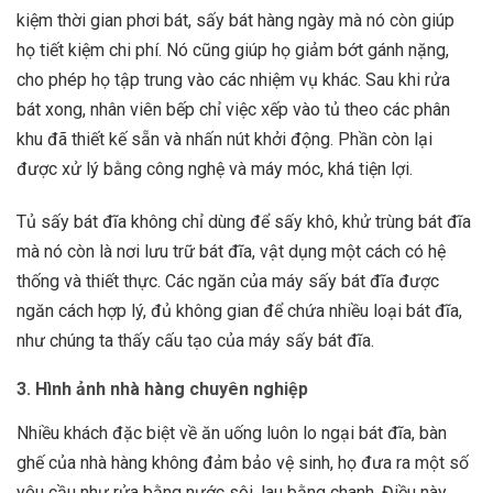
kiệm thời gian phơi bát, sấy bát hàng ngày mà nó còn giúp
họ tiết kiệm chi phí. Nó cũng giúp họ giảm bớt gánh nặng,
cho phép họ tập trung vào các nhiệm vụ khác. Sau khi rửa
bát xong, nhân viên bếp chỉ việc xếp vào tủ theo các phân
khu đã thiết kế sẵn và nhấn nút khởi động. Phần còn lại
được xử lý bằng công nghệ và máy móc, khá tiện lợi.
Tủ sấy bát đĩa không chỉ dùng để sấy khô, khử trùng bát đĩa
mà nó còn là nơi lưu trữ bát đĩa, vật dụng một cách có hệ
thống và thiết thực. Các ngăn của máy sấy bát đĩa được
ngăn cách hợp lý, đủ không gian để chứa nhiều loại bát đĩa,
như chúng ta thấy cấu tạo của máy sấy bát đĩa.
3. Hình ảnh nhà hàng chuyên nghiệp
Nhiều khách đặc biệt về ăn uống luôn lo ngại bát đĩa, bàn
ghế của nhà hàng không đảm bảo vệ sinh, họ đưa ra một số
yêu cầu như rửa bằng nước sôi, lau bằng chanh. Điều này