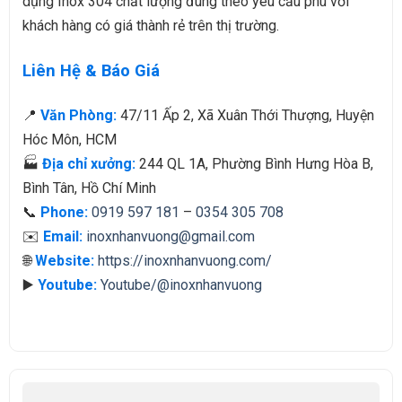
dụng Inox 304 chất lượng đúng theo yêu cầu phù với
khách hàng có giá thành rẻ trên thị trường.
Liên Hệ & Báo Giá
📍
Văn Phòng:
47/11 Ấp 2, Xã Xuân Thới Thượng, Huyện
Hóc Môn, HCM
🏭
Địa chỉ xưởng:
244 QL 1A, Phường Bình Hưng Hòa B,
Bình Tân, Hồ Chí Minh
📞
Phone:
0919 597 181
–
0354 305 708
✉️
Email:
inoxnhanvuong@gmail.com
🌐
Website:
https://inoxnhanvuong.com/
▶️
Youtube:
Youtube/@inoxnhanvuong