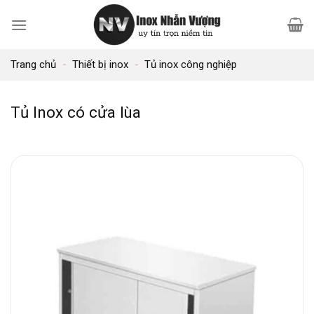
Bỏ
qua
nội
Trang chủ
-
Thiết bị inox
-
Tủ inox công nghiệp
dung
Tủ Inox có cửa lùa