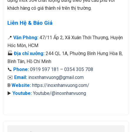
dụng Inox 304 chất lượng đúng theo yêu cầu phù với
khách hàng có giá thành rẻ trên thị trường.
Liên Hệ & Báo Giá
📍
Văn Phòng:
47/11 Ấp 2, Xã Xuân Thới Thượng, Huyện
Hóc Môn, HCM
🏭
Địa chỉ xưởng:
244 QL 1A, Phường Bình Hưng Hòa B,
Bình Tân, Hồ Chí Minh
📞
Phone:
0919 597 181
–
0354 305 708
✉️
Email:
inoxnhanvuong@gmail.com
🌐
Website:
https://inoxnhanvuong.com/
▶️
Youtube:
Youtube/@inoxnhanvuong