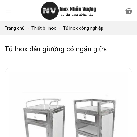
Bỏ
qua
nội
Trang chủ
-
Thiết bị inox
-
Tủ inox công nghiệp
dung
Tủ Inox đầu giường có ngăn giữa