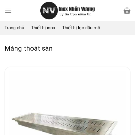
Bỏ
qua
nội
Trang chủ
-
Thiết bị inox
-
Thiết bị lọc dầu mỡ
dung
Máng thoát sàn