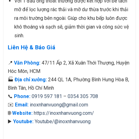
Với 1 đầu ống thoát thường được kết hợp với bể tách
mỡ để lọc lượng rác thải và mỡ dư thừa trước khi thải
ra môi trường bên ngoài. Giúp cho khu bếp luôn được
khô thoáng và sạch sẽ, giảm thời gian và công sức vệ
sinh.
Liên Hệ & Báo Giá
📍
Văn Phòng:
47/11 Ấp 2, Xã Xuân Thới Thượng, Huyện
Hóc Môn, HCM
🏭
Địa chỉ xưởng:
244 QL 1A, Phường Bình Hưng Hòa B,
Bình Tân, Hồ Chí Minh
📞
Phone:
0919 597 181
–
0354 305 708
✉️
Email:
inoxnhanvuong@gmail.com
🌐
Website:
https://inoxnhanvuong.com/
▶️
Youtube:
Youtube/@inoxnhanvuong