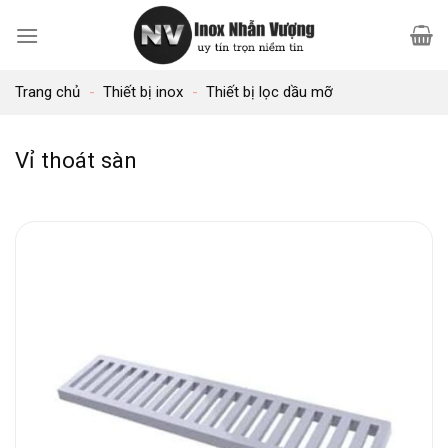
Bỏ
qua
nội
Trang chủ
-
Thiết bị inox
-
Thiết bị lọc dầu mỡ
dung
Vỉ thoát sàn