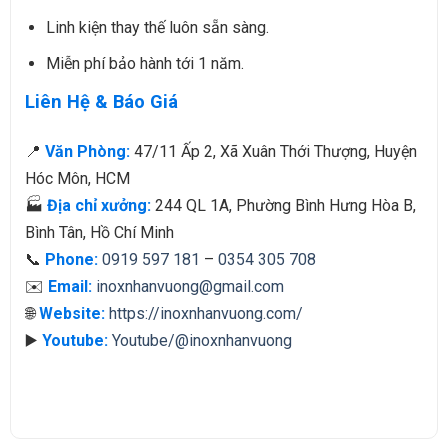
Linh kiện thay thế luôn sẵn sàng.
Miễn phí bảo hành tới 1 năm.
Liên Hệ & Báo Giá
📍
Văn Phòng:
47/11 Ấp 2, Xã Xuân Thới Thượng, Huyện
Hóc Môn, HCM
🏭
Địa chỉ xưởng:
244 QL 1A, Phường Bình Hưng Hòa B,
Bình Tân, Hồ Chí Minh
📞
Phone:
0919 597 181
–
0354 305 708
✉️
Email:
inoxnhanvuong@gmail.com
🌐
Website:
https://inoxnhanvuong.com/
▶️
Youtube:
Youtube/@inoxnhanvuong