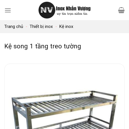
Bỏ
qua
nội
Trang chủ
-
Thiết bị inox
-
Kệ inox
dung
Kệ song 1 tầng treo tường