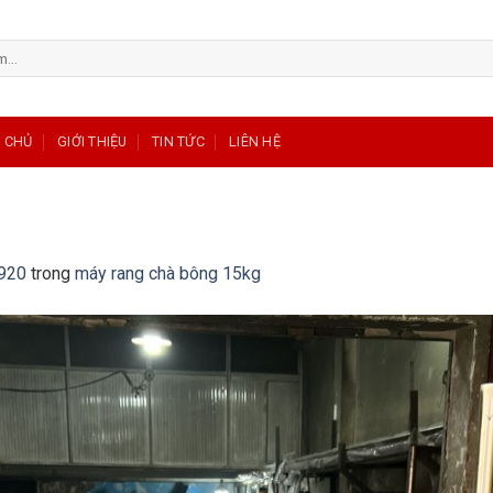
 CHỦ
GIỚI THIỆU
TIN TỨC
LIÊN HỆ
920
trong
máy rang chà bông 15kg