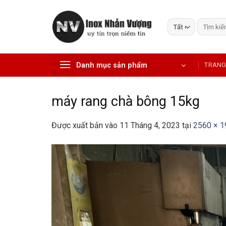
Bỏ
qua
Tìm
nội
kiếm:
dung
Danh mục sản phẩm
TRANG
máy rang chà bông 15kg
Được xuất bản vào
11 Tháng 4, 2023
tại
2560 × 1