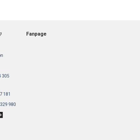
Fanpage
ợ
ện
4 305
7 181
 329 980