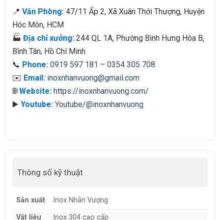
📍
Văn Phòng:
47/11 Ấp 2, Xã Xuân Thới Thượng, Huyện
Hóc Môn, HCM
🏭
Địa chỉ xưởng:
244 QL 1A, Phường Bình Hưng Hòa B,
Bình Tân, Hồ Chí Minh
📞
Phone:
0919 597 181
–
0354 305 708
✉️
Email:
inoxnhanvuong@gmail.com
🌐
Website:
https://inoxnhanvuong.com/
▶️
Youtube:
Youtube/@inoxnhanvuong
Thông số kỹ thuật
Sản xuất
Inox Nhẫn Vượng
Vật liệu
Inox 304 cao cấp