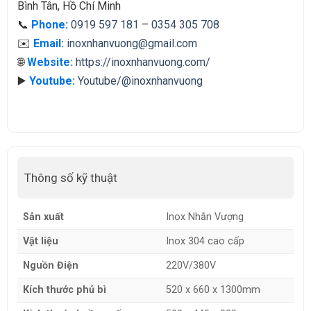
Bình Tân, Hồ Chí Minh
📞
Phone:
0919 597 181
–
0354 305 708
✉️
Email:
inoxnhanvuong@gmail.com
🌐
Website:
https://inoxnhanvuong.com/
▶️
Youtube:
Youtube/@inoxnhanvuong
Thông số kỹ thuật
Sản xuất
Inox Nhẫn Vượng
Vật liệu
Inox 304 cao cấp
Nguồn Điện
220V/380V
Kích thước phủ bì
520 x 660 x 1300mm