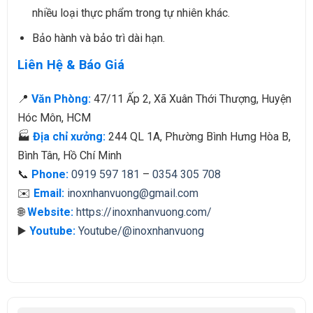
nhiều loại thực phẩm trong tự nhiên khác.
Bảo hành và bảo trì dài hạn.
Liên Hệ & Báo Giá
📍
Văn Phòng:
47/11 Ấp 2, Xã Xuân Thới Thượng, Huyện
Hóc Môn, HCM
🏭
Địa chỉ xưởng:
244 QL 1A, Phường Bình Hưng Hòa B,
Bình Tân, Hồ Chí Minh
📞
Phone:
0919 597 181
–
0354 305 708
✉️
Email:
inoxnhanvuong@gmail.com
🌐
Website:
https://inoxnhanvuong.com/
▶️
Youtube:
Youtube/@inoxnhanvuong