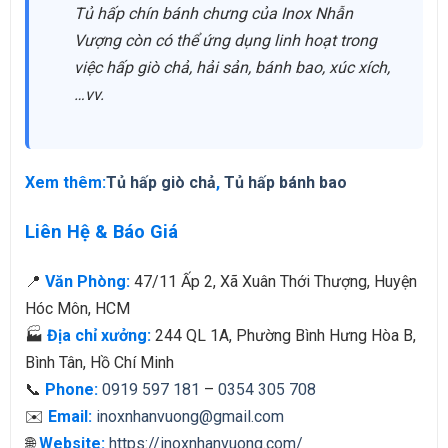
Tủ hấp chín bánh chưng của Inox Nhẫn
Vượng còn có thể ứng dụng linh hoạt trong
việc hấp giò chả, hải sản, bánh bao, xúc xích,
…vv.
Xem thêm:
Tủ hấp giò chả
,
Tủ hấp bánh bao
Liên Hệ & Báo Giá
📍
Văn Phòng:
47/11 Ấp 2, Xã Xuân Thới Thượng, Huyện
Hóc Môn, HCM
🏭
Địa chỉ xưởng:
244 QL 1A, Phường Bình Hưng Hòa B,
Bình Tân, Hồ Chí Minh
📞
Phone:
0919 597 181
–
0354 305 708
✉️
Email:
inoxnhanvuong@gmail.com
🌐
Website:
https://inoxnhanvuong.com/