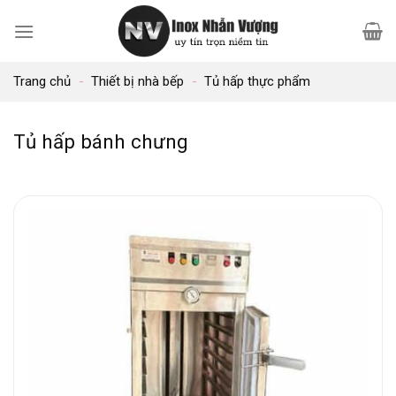
Bỏ
qua
nội
Trang chủ
-
Thiết bị nhà bếp
-
Tủ hấp thực phẩm
dung
Tủ hấp bánh chưng