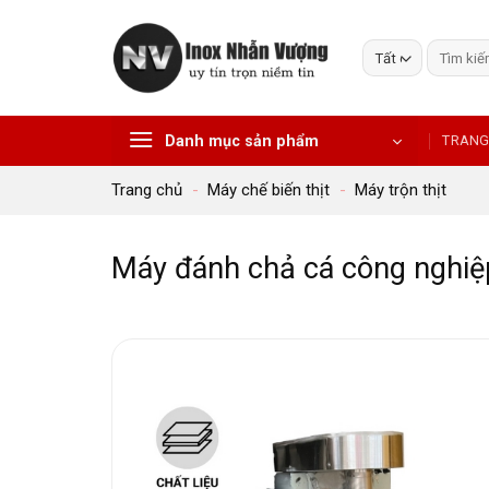
Bỏ
qua
Tìm
nội
kiếm:
dung
Danh mục sản phẩm
TRANG
Trang chủ
-
Máy chế biến thịt
-
Máy trộn thịt
Máy đánh chả cá công nghiệ