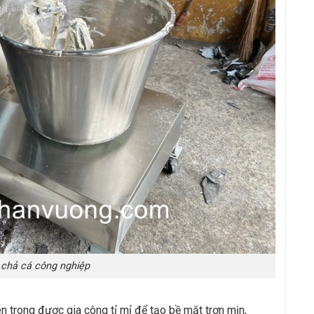
chả cá công nghiệp
n trong được gia công tỉ mỉ để tạo bề mặt trơn mịn,