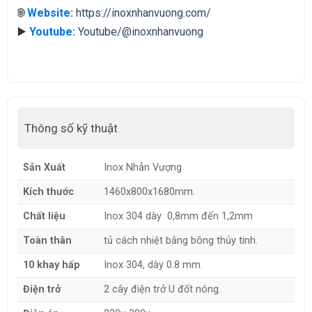
🌐
Website:
https://inoxnhanvuong.com/
▶️
Youtube:
Youtube/@inoxnhanvuong
Thông số kỹ thuật
Sản Xuất
Inox Nhẫn Vượng
Kích thước
1460x800x1680mm.
Chất liệu
Inox 304 dày 0,8mm đến 1,2mm
Toàn thân
tủ cách nhiệt bằng bông thủy tinh.
10 khay hấp
Inox 304, dày 0.8 mm.
Điện trở
2 cây điện trở U đốt nóng.