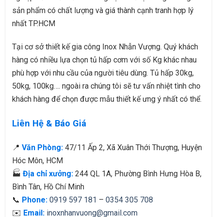
sản phẩm có chất lượng và giá thành cạnh tranh hợp lý
nhất TP.HCM
Tại cơ sở thiết kế gia công Inox Nhẫn Vượng. Quý khách
hàng có nhiều lựa chọn tủ hấp cơm với số Kg khác nhau
phù hợp với nhu cầu của người tiêu dùng. Tủ hấp 30kg,
50kg, 100kg…. ngoài ra chúng tôi sẽ tư vấn nhiệt tình cho
khách hàng để chọn được mẫu thiết kế ưng ý nhất có thể.
Liên Hệ & Báo Giá
📍
Văn Phòng:
47/11 Ấp 2, Xã Xuân Thới Thượng, Huyện
Hóc Môn, HCM
🏭
Địa chỉ xưởng:
244 QL 1A, Phường Bình Hưng Hòa B,
Bình Tân, Hồ Chí Minh
📞
Phone:
0919 597 181
–
0354 305 708
✉️
Email:
inoxnhanvuong@gmail.com