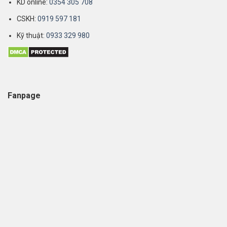
KD online:
0354 305 708
CSKH:
0919 597 181
Kỹ thuật:
0933 329 980
Fanpage