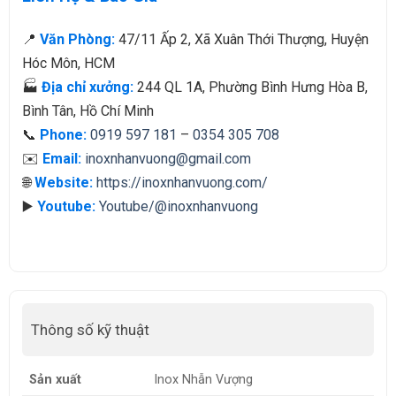
📍
Văn Phòng:
47/11 Ấp 2, Xã Xuân Thới Thượng, Huyện
Hóc Môn, HCM
🏭
Địa chỉ xưởng:
244 QL 1A, Phường Bình Hưng Hòa B,
Bình Tân, Hồ Chí Minh
📞
Phone:
0919 597 181
–
0354 305 708
✉️
Email:
inoxnhanvuong@gmail.com
🌐
Website:
https://inoxnhanvuong.com/
▶️
Youtube:
Youtube/@inoxnhanvuong
Thông số kỹ thuật
Sản xuất
Inox Nhẫn Vượng