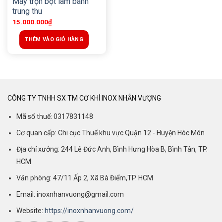
Máy trộn bột làm bánh
trung thu
15.000.000
₫
THÊM VÀO GIỎ HÀNG
CÔNG TY TNHH SX TM CƠ KHÍ INOX NHẪN VƯỢNG
Mã số thuế: 0317831148
Cơ quan cấp: Chi cục Thuế khu vực Quận 12 - Huyện Hóc Môn
Địa chỉ xưởng: 244 Lê Đức Anh, Bình Hưng Hòa B, Bình Tân, TP.
HCM
Văn phòng: 47/11 Ấp 2, Xã Bà Điểm,TP. HCM
Email: inoxnhanvuong@gmail.com
Website:
https://inoxnhanvuong.com/