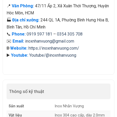
📍
Văn Phòng:
47/11 Ấp 2, Xã Xuân Thới Thượng, Huyện
Hóc Môn, HCM
🏭
Địa chỉ xưởng:
244 QL 1A, Phường Bình Hưng Hòa B,
Bình Tân, Hồ Chí Minh
📞
Phone:
0919 597 181
–
0354 305 708
✉️
Email:
inoxnhanvuong@gmail.com
🌐
Website:
https://inoxnhanvuong.com/
▶️
Youtube:
Youtube/@inoxnhanvuong
Thông số kỹ thuật
Sản xuất
Inox Nhẫn Vượng
Vật liệu
Inox 304 cao cấp, dày 2.0mm