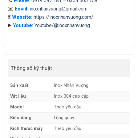
📞
Phone:
0919 597 181
–
0354 305 708
✉️
Email:
inoxnhanvuong@gmail.com
🌐
Website:
https://inoxnhanvuong.com/
▶️
Youtube:
Youtube/@inoxnhanvuong
Thông số kỹ thuật
Sản xuất
Inox Nhẫn Vượng
Vật liệu
Inox 304 cao cấp
Model
Theo yêu cầu
Kiểu dáng
Lồng quay
Kích thước máy
Theo yêu cầu