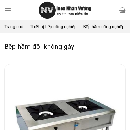
Bỏ
qua
nội
Trang chủ
-
Thiết bị bếp công nghiêp
-
Bếp hầm công nghiệp
dung
Bếp hầm đôi không gáy