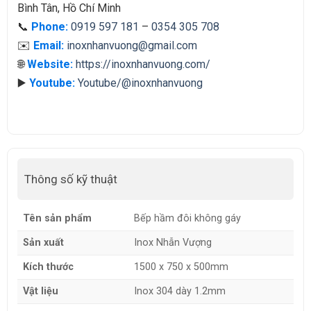
Bình Tân, Hồ Chí Minh
📞
Phone:
0919 597 181
–
0354 305 708
✉️
Email:
inoxnhanvuong@gmail.com
🌐
Website:
https://inoxnhanvuong.com/
▶️
Youtube:
Youtube/@inoxnhanvuong
Thông số kỹ thuật
Tên sản phẩm
Bếp hầm đôi không gáy
Sản xuất
Inox Nhẫn Vượng
Kích thước
1500 x 750 x 500mm
Vật liệu
Inox 304 dày 1.2mm